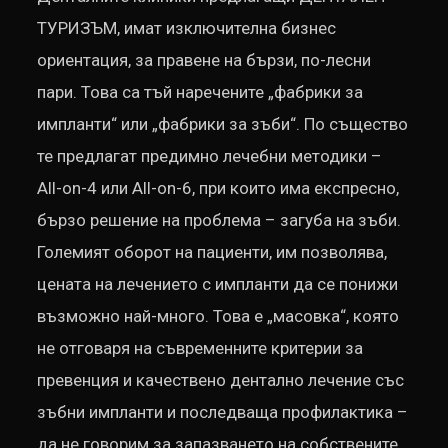
ТУРИЗЪМ, имат изключителна бизнес
ориентация, за правене на бързи, по-лесни
пари. Това са тъй наречените „фабрики за
импланти“ или „фабрики за зъби“. По същество
те предлагат предимно лечебни методики –
All-on-4 или All-on-6, при които има експресно,
бързо решение на проблема – загуба на зъби.
Големият оборот на пациенти, им позволява,
цената на лечението с импланти да се понижи
възможно най-много. Това е „масовка“, която
не отговаря на съвременните критерии за
превенция и качествено дентално лечение със
зъбни импланти и последваща профилактика –
да не говорим за запазването на собствените