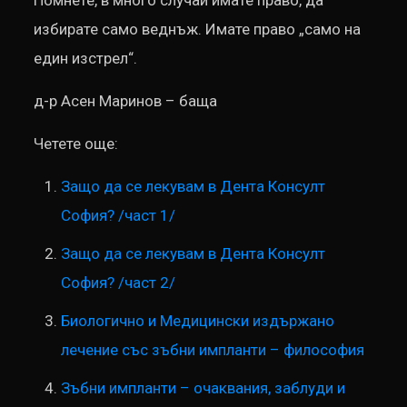
Помнете, в много случаи имате право, да
избирате само веднъж. Имате право „само на
един изстрел“.
д-р Асен Маринов – баща
Четете още:
Защо да се лекувам в Дента Консулт
София? /част 1/
Защо да се лекувам в Дента Консулт
София? /част 2/
Биологично и Медицински издържано
лечение със зъбни импланти – философия
Зъбни импланти – очаквания, заблуди и