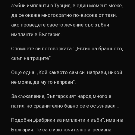
зъбни импланти в Турция, в един момент може,
да се окаже многократно по-висока от тази,
ако проведете своето лечение със зъбни
импланти в България.
Спомнете си поговорката : „Евтин на брашното,
скъп на триците“.
Още една: „Кой каквото сам си направи, никой
не може, да му го направи“.
За съжаление, Българският народ много е
патил, но сравнително бавно се е осъзнавал…
Подобни „фабрики за импланти и зъби“, има и в
България. Те са с изключително агресивна