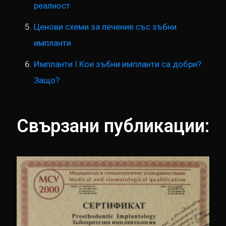
реалност
Ценови схеми за лечение със зъбни
импланти
Импланти I Кои зъбни импланти са добри?
Защо?
Свързани публикации: