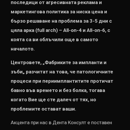
последици от агресивната реклама и
маркетингова политика за ниска цена и
бързо решаване на проблема за 3-5 дни с
цяла арка (
full arch
)
– All-on-4
и
All-on-6
, с
коята са ви облъчили още в самото
началото.
Центровете,
„
Фабриките за импланти и
зъби
„
разчитат на това, че патологичните
процеси при периимплантитите протичат
бавно във времето и без болка, тогава
когато Вие ще сте далеч от тях, но
проблемите остават ваши.
Акцента при нас в Дента Консулт е поставен