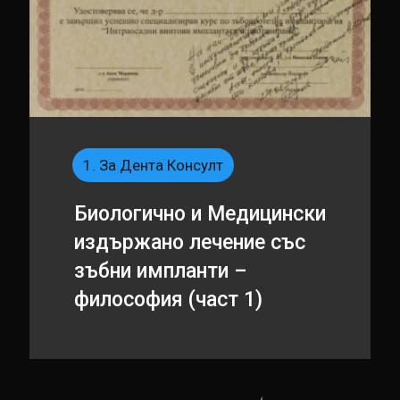
1. За Дента Консулт
Биологично и Медицински
издържано лечение със
зъбни импланти –
философия (част 1)