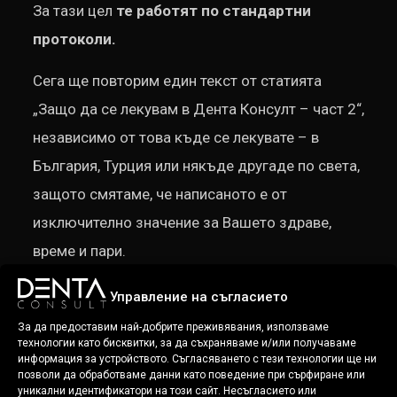
За тази цел
те работят по стандартни
протоколи.
Сега ще повторим един текст от статията
„Защо да се лекувам в Дента Консулт – част 2“,
независимо от това къде се лекувате – в
България, Турция или някъде другаде по света,
защото смятаме, че написаното е от
изключително значение за Вашето здраве,
време и пари.
Центровете, особенно тези практикуващи
Управление на съгласието
ДЕНТАЛЕН ТУРИЗЪМ, работят по
За да предоставим най-добрите преживявания, използваме
технологии като бисквитки, за да съхраняваме и/или получаваме
международно утвърдени протоколи, но
информация за устройството. Съгласяването с тези технологии ще ни
позволи да обработваме данни като поведение при сърфиране или
тези протоколи представляват един
уникални идентификатори на този сайт. Несъгласието или