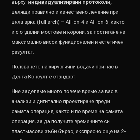
върху
индивидуализирани
протоколи,
целящи правилно и качествено лечение при
цяла арка (full arch) – All-on-4 и All-on-6, както
и с отделни мостове и корони, за постигане на
максимално висок функционален и естетичен
резултат.
Ползването на хирургични водачи при нас в
Дента Консулт е стандарт.
Ние заделяме много повече време за вас в
анализи и дигитално проектиране преди
самата операция, както и по време на самата
операция, за да получите временните си
пластмасови зъби бързо, експресно още на 2-