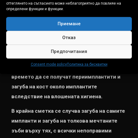
шаблон, който може, да се окаже, че не е
оттеглянето на съгласието може неблагоприятно да повлияе на
определени функции и функции.
най-добрият за Вас.
Приемане
„Фабриките за импланти и зъби“ никога не
предлагат лечение с протеза върху
BAR
, за
Отказ
да угодят на хората, които искат да не
Предпочитания
носят снемаема протеза. Фактически те
Consent mode policy
Политика за бисквитки
създават реална предпоставка, във
времето да се получат периимплантити и
загуба на кост около имплантите
вследствие на влошената хигиена.
В крайна сметка се случва загуба на самите
импланти и загуба на толкова мечтаните
зъби върху тях, с всички непоправими