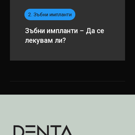
2. Зъбни импланти
Зъбни импланти – Да се
лекувам ли?