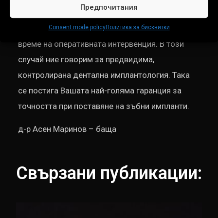
поставянето на зъбни
импланти
.
Предпочитания
Тези грешки могат, да се окажат фатални по
Consent mode policy
Политика за бисквитки
време на оперативната интервенция. В този
случай ние говорим за предвидима,
контролирана дентална имплантология. Така
се постига Вашата най-голяма гаранция за
точността при поставяне на зъбни импланти.
д-р Асен Маринов – баща
Свързани публикации: