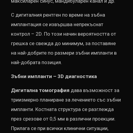
максиларен синус, мандибуларен канал и др.
С дигиталния рентген по време на зъбна
имплантация се извършва непрекъснат
контрол – 2D. По този начин вероятността от
грешка се свежда до минимум, за поставяне
на най-добрите по размери зъбни импланти в
най-добрата позиция.
Зъбни импланти – 3
D
диагностика
Дигитална
томография
дава възможност за
триизмерно планиране за лечението със зъбни
импланти. Костната структура се разглежда
през срезове от 0,5 мм в различни проекции.
Прилага се при всички клинични ситуации,