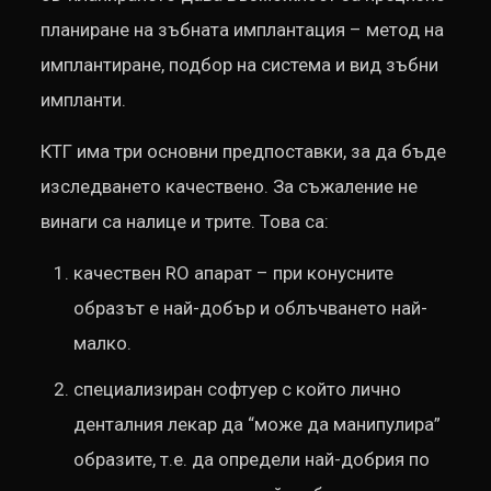
планиране на зъбната имплантация – метод на
имплантиране, подбор на система и вид зъбни
импланти.
КТГ има три основни предпоставки, за да бъде
изследването качествено. За съжаление не
винаги са налице и трите. Това са:
качествен RO апарат – при конусните
образът е най-добър и облъчването най-
малко.
специализиран софтуер с който лично
денталния лекар да “може да манипулира”
образите, т.е. да определи най-добрия по