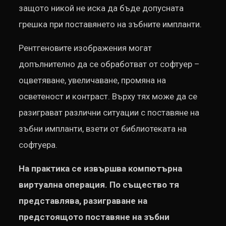
защото никой не иска да бъде допусната
грешка при поставянето на зъбните импланти.
Рентгеновите изображения могат
допълнително да се обработват от софтуер –
оцветяване, увеличаване, промяна на
осветеност и контраст. Върху тях може да се
разиграват различни ситуации с поставяне на
зъбни импланти, взети от библиотеката на
софтуера.
На практика се извършва компютърна
виртуална операция. По същество тя
представлява, разиграване на
предстоящото поставяне на зъбни