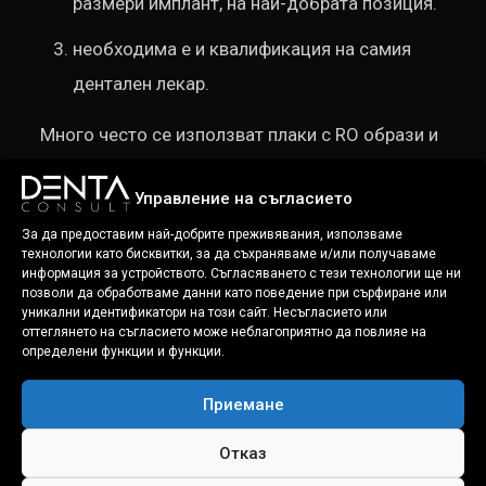
размери имплант, на най-добрата позиция.
необходима е и квалификация на самия
дентален лекар.
Много често се използват плаки с RO образи и
измервания, дадени от лабораториите. При тях
Управление на съгласието
винаги съществува риск, да е направен
За да предоставим най-добрите преживявания, използваме
пропуск, който да се окаже неприятен за
технологии като бисквитки, за да съхраняваме и/или получаваме
имплантолога и в крайна сметка да рефлектира
информация за устройството. Съгласяването с тези технологии ще ни
позволи да обработваме данни като поведение при сърфиране или
върху Вас.
уникални идентификатори на този сайт. Несъгласието или
оттеглянето на съгласието може неблагоприятно да повлияе на
определени функции и функции.
Собственоръчния
3D
анализ проведен от
денталния лекар – имплантолог със
Приемане
специализиран софтуер е предпоставка за
Отказ
недопускане на грешки по време на