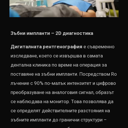
Зъбни импланти – 2D диагностика
Дигиталната рентгенография
е съвременно
изследване, което се извършва в самата
дентална клиника по време на операция за
поставяне на зъбни импланти. Посредством Ro
лъчение с 90% по-малък интензитет и цифрово
преобразуване на аналоговия сигнал, образът
се наблюдава на монитор. Това позволява да
се определят действителните разстояния на
зъбните импланти до гранични структури –