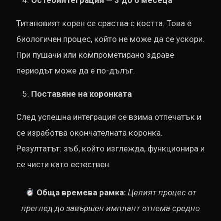
Титановият корен се сраства с костта. Това е
биологичен процес, който не може да се ускори.
При пушачи или компрометирано здраве
периодът може да е по-дълъг.
Поставяне на коронката
След успешна интеграция се взима отпечатък и
се изработва окончателната коронка.
Резултатът: зъб, който изглежда, функционира и
се чисти като естествен.
Обща времева рамка:
Целият процес от
преглед до завършен имплант отнема средно