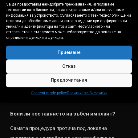
За да предоставим най-добрите преживявания, използваме
технологии като бисквитки, за да съхраняваме и/или получаваме
информация за устройството. Съгласяването с тези технологии ще ни
Нито едно решение не е универсално.
позволи да обработваме данни като поведение при сърфиране или
уникални идентификатори на този сайт. Несъгласието или
Единственият начин да разберете кое е
оттеглянето на съгласието може неблагоприятно да повлияе на
определени функции и функции.
правилното за вас е след преглед с 3D
диагностика и коректен разговор с лекар, който
Приемане
няма за цел да продаде конкретна процедура.
Отказ
Предпочитания
Често задавани въпроси за зъбни
Consent mode policy
Политика за бисквитки
импланти
Боли ли поставянето на зъбен имплант?
Самата процедура протича под локална
анестезия и не трябва да усещате болка по