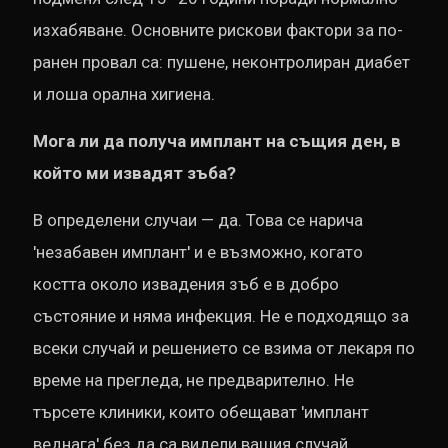
изхабяване. Основните рискови фактори за по-
ранен провал са: пушене, неконтролиран диабет
и лоша орална хигиена.
Мога ли да получа имплант на същия ден, в
който ми извадят зъба?
В определени случаи — да. Това се нарича
'незабавен имплант' и е възможно, когато
костта около извадения зъб е в добро
състояние и няма инфекция. Не е подходящо за
всеки случай и решението се взима от лекаря по
време на прегледа, не предварително. Не
търсете клиники, които обещават 'имплант
веднага' без да са видели вашия случай.