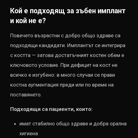
Кой е подходящ за зъбен имплант
и кой не е?
Повечето възрастни с добро общо здраве са
подходящи кандидати. Имплантът се интегрира
с костта — затова достатъчният костен обем е
ключовото условие. При дефицит на кост не
всичко е изгубено: в много случаи се прави
костна аугментация преди или по време на
поставянето.
Подходящи са пациенти, които:
имат стабилно общо здраве и добра орална
хигиена