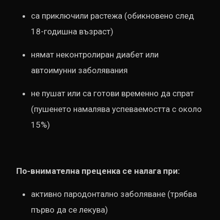
са приключили растежа (обикновено след
18-годишна възраст)
нямат неконтролиран диабет или
автоимунни заболявания
не пушат или са готови временно да спрат
(пушенето намалява успеваемостта с около
15%)
По-внимателна преценка се налага при:
активно пародонтално заболяване (трябва
първо да се лекува)