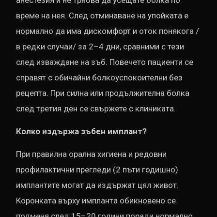
време на нея. След отминаване на упойката е
нормално да има дискомфорт и оток понякога /
в редки случаи/ за 2–4 дни, сравними с тези
след изваждане на зъб. Повечето пациенти се
справят с обичайни болкоуспокоителни без
рецепта. При силна или продължителна болка
след третия ден се свържете с клиниката.
Колко издържа зъбен имплант?
При правилна орална хигиена и редовни
профилактични прегледи (2 пъти годишно)
имплантите могат да издържат цял живот.
Коронката върху импланта обикновено се
подменя след 15–20 години поради нормално