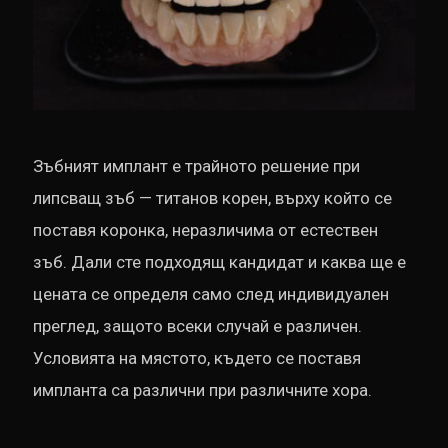
Зъбният имплант е трайното решение при
липсващ зъб — титанов корен, върху който се
поставя коронка, неразличима от естествен
зъб. Дали сте подходящ кандидат и каква ще е
цената се определя само след индивидуален
преглед, защото всеки случай е различен.
Условията на мястото, където се поставя
импланта са различни при различните хора.