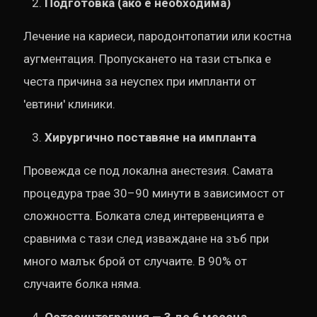
Подготовка (ако е необходима)
Лечение на кариеси, пародонтопатии или костна
аугментация. Пропускането на тази стъпка е
честа причина за неуспех при импланти от
'евтини' клиники.
Хирургично поставяне на импланта
Провежда се под локална анестезия. Самата
процедура трае 30–90 минути в зависимост от
сложността. Болката след интервенцията е
сравнима с тази след изваждане на зъб при
много малък брой от случаите. В 90% от
случаите болка няма.
Остеоинтеграция — 3 до 6 месеца