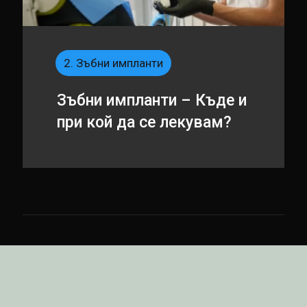
2. Зъбни импланти
Зъбни импланти – Къде и
при кой да се лекувам?