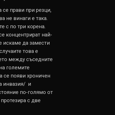
 се прави при резци,
а не винаги е така.
е с по три корена.
се концентрират най-
е искаме да замести
случаите това е
нието между съседните
 на големите
а се появи хроничен
а инвазия/ и
стояние по-голямо от
 протезира с две