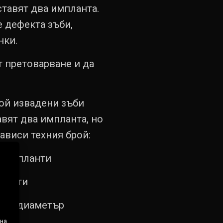
ставят два импланта.
 дефекта зъби,
нки.
т претоварване и да
рой извадени зъби
авят два импланта, но
ависи техния брой:
и импланти
планти
олям диаметър
 на