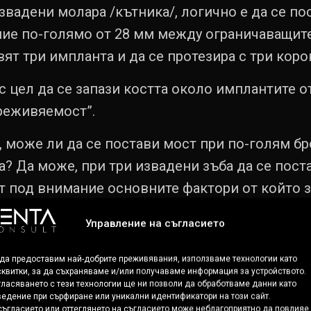
вадени молара /кътника/, логично е да се по
ние по-голямо от 28 мм между ограничаващите
вят три импланта и да се протезира с три коро
с цел да се запази костта около имплантите о
преживяемост”.
, може ли да се постави мост при по-голям б
? Да може, при три извадени зъба да се пост
ат под внимание основните фактори от който з
та
-при по-голям дефект, повече на брой зъбн
Управление на съгласието
ите
– при по-голям наклон, повече на брой им
 да предоставим най-добрите преживявания, използваме технологии като
квитки, за да съхраняваме и/или получаваме информация за устройството.
антите
– при по-дебела кост, импланти с по-г
ласяването с тези технологии ще ни позволи да обработваме данни като
едение при сърфиране или уникални идентификатори на този сайт.
ъгласието или оттеглянето на съгласието може неблагоприятно да повлияе