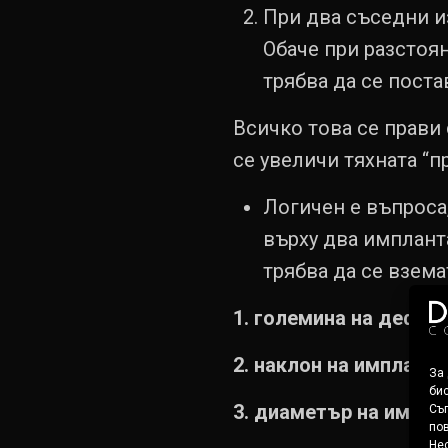
При два съседни из
Обаче при разстоя
трябва да се поста
Всичко това се прави 
се увеличи тяхната “
Логичен е въпроса
върху два импланта
трябва да се взем
1. големина на дефек
2. наклон на имплант
За
бис
3. диаметър на импл
Съг
пов
Нес