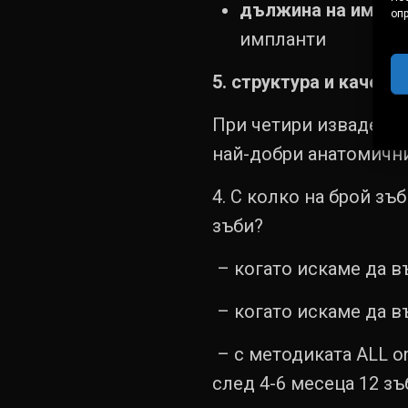
дължина на импла
оп
импланти
5. структура и качест
При четири извадени 
най-добри анатомични 
4. С колко на брой з
зъби?
– когато искаме да в
– когато искаме да в
– с методиката ALL o
след 4-6 месеца 12 зъ