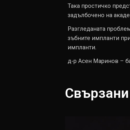
Така простичко предс
задълбочено на акаде
Разгледаната проблем
зъбните импланти при
импланти.
д-р Асен Маринов – б
Свързани