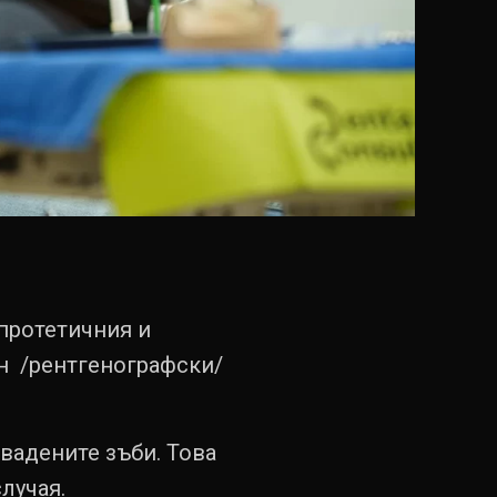
 протетичния и
н /рентгенографски/
звадените зъби. Това
лучая.