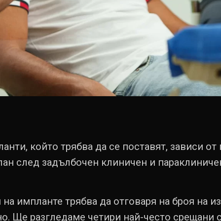
анти, който трябва да се поставят, зависи от
лан след задълбочен клиничен и параклиниче
 на импланте трябва да отговаря на броя на и
но. Ще разгледаме четири най-често срещани с