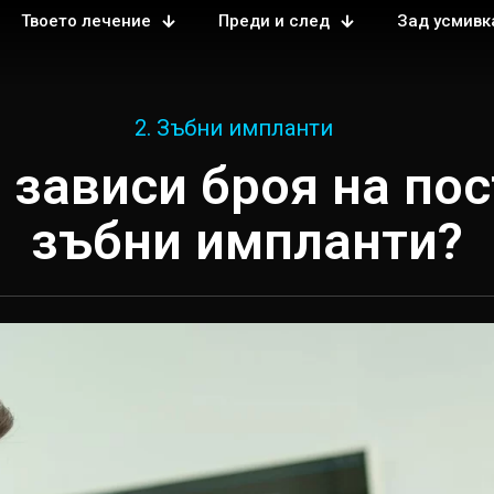
Твоето лечение
Преди и след
Зад усмивк
2. Зъбни импланти
 зависи броя на по
зъбни импланти?