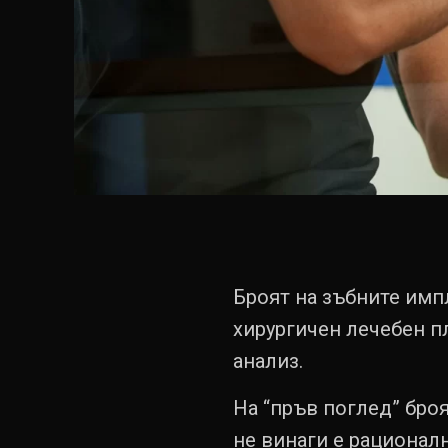
Броят на зъбните импл
хирургичен лечебен п
анализ.
На “пръв поглед” броя
не винаги е рационал