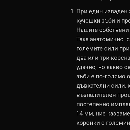
При един изваден з
кучешки зъби и пре
Нашите собствени м
Така анатомично с
големите сили при 
два или три корена
удачно, но какво с
зъби е по-голямо 
дъвкателни сили, 
възпалителен проц
постепенно имплан
14 мм, ние казваме
коронки с големин