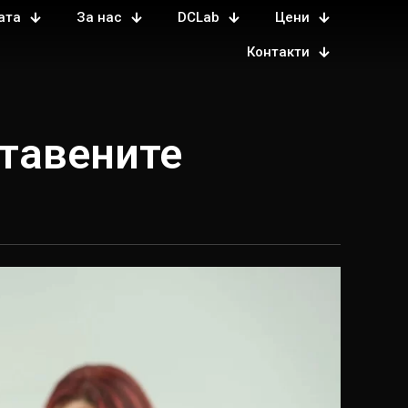
ата
За нас
DCLab
Цени
Контакти
ставените