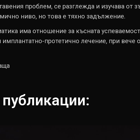
тавения проблем, се разглежда и изучава от 
мично ниво, но това е тяхно задължение.
атика има отношение за късната успеваемост
 имплантатно-протетично лечение, при вече 
аща
 публикации: