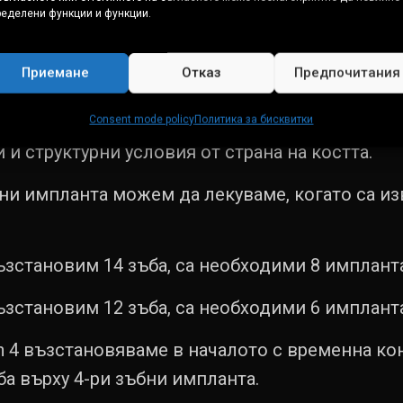
нтите
– при по-голяма височина на костта, по
ределени функции и функции.
Приемане
Отказ
Предпочитания
во на костта
зъба използването на два импланта е твърде 
Consent mode policy
Политика за бисквитки
и структурни условия от страна на костта.
ъбни импланта можем да лекуваме, когато са и
ъзстановим 14 зъба, са необходими 8 импланта
ъзстановим 12 зъба, са необходими 6 импланта
n 4 възстановяваме в началото с временна кон
ба върху 4-ри зъбни импланта.