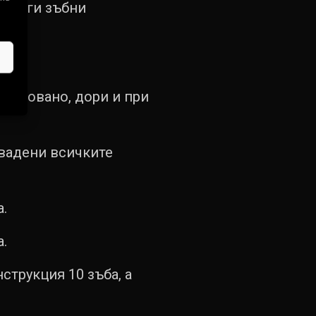
-дълги зъбни
рисковано, дори и при
звадени всичките
.
.
струкция 10 зъба, а