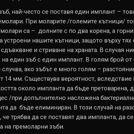
ъб, най-често се поставя един имплант – това
молари. При моларите /големите кътници/ тов
олари са – долните с по два корена, а горнит
а устроени нашите кътници, защото върху тях 
сдъвкване и стриване на храната. В случая ни
 на един зъб с един имплант. В голям брой от 
е случва, ако зъбът е много голям – разстоя
от 14 мм. Съществува вероятност, вследствие
костта около импланта да бъде претоварена, д
ес /при допълнително насложена бактериалн
та да бъде елиминиран. В този случай на раз
, че трябва да се поставят два импланта, да се
а на премоларни зъби.