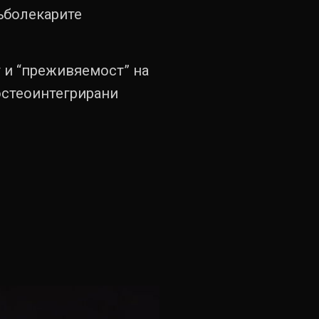
зъболекарите
 и “преживяемост” на
остеоинтегрирани