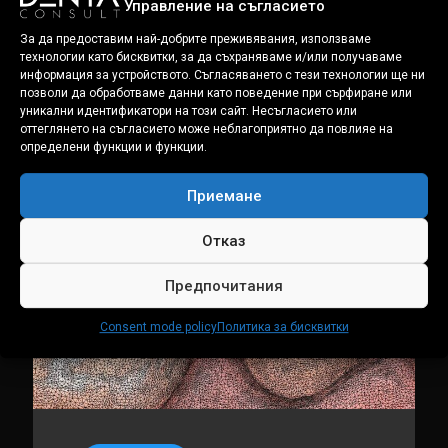
Управление на съгласието
За да предоставим най-добрите преживявания, използваме
технологии като бисквитки, за да съхраняваме и/или получаваме
Свързани публикации:
информация за устройството. Съгласяването с тези технологии ще ни
позволи да обработваме данни като поведение при сърфиране или
уникални идентификатори на този сайт. Несъгласието или
оттеглянето на съгласието може неблагоприятно да повлияе на
определени функции и функции.
Приемане
Отказ
Предпочитания
Consent mode policy
Политика за бисквитки