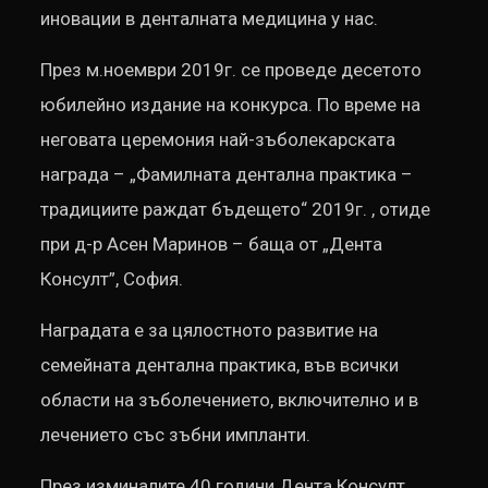
иновации в денталната медицина у нас.
През м.ноември 2019г. се проведе десетото
юбилейно издание на конкурса. По време на
неговата церемония най-зъболекарската
награда – „Фамилната дентална практика –
традициите раждат бъдещето“ 2019г. , отиде
при д-р Асен Маринов – баща от „Дента
Консулт”, София.
Наградата е за цялостното развитие на
семейната дентална практика, във всички
области на зъболечението, включително и в
лечението със зъбни импланти.
През изминалите 40 години Дента Консулт