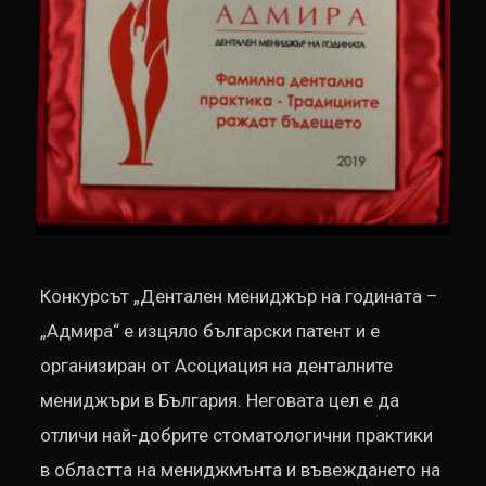
Конкурсът „Дентален мениджър на годината –
„Адмира“ е изцяло български патент и е
организиран от Асоциация на денталните
мениджъри в България. Неговата цел е да
отличи най-добрите стоматологични практики
в областта на мениджмънта и въвеждането на