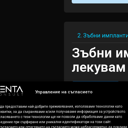
2. Зъбни имплант
Зъбни и
лекувам
Четете още
Управление на съгласието
 да предоставим най-добрите преживявания, използваме технологии като
квитки, за да съхраняваме и/или получаваме информация за устройството.
ласяването с тези технологии ще ни позволи да обработваме данни като
едение при сърфиране или уникални идентификатори на този сайт.
ъгласието или оттеглянето на съгласието може неблагоприятно да повлияе