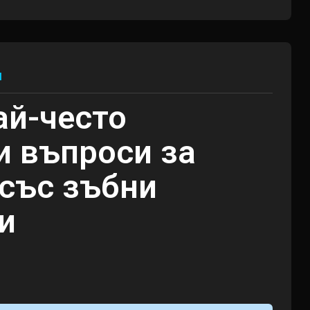
и
ай-често
и въпроси за
 със зъбни
и