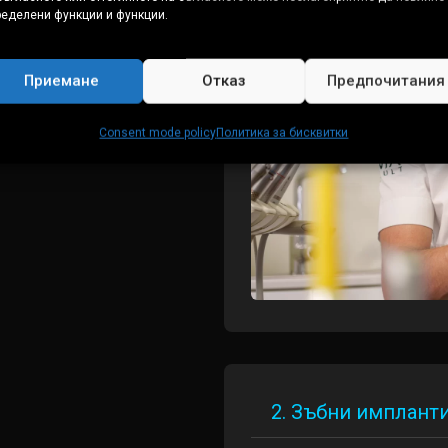
ределени функции и функции.
Приемане
Отказ
Предпочитания
Consent mode policy
Политика за бисквитки
2. Зъбни имплант