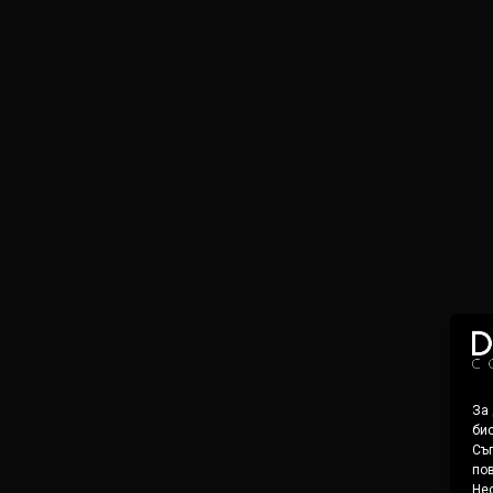
За
бис
Съг
пов
Нес