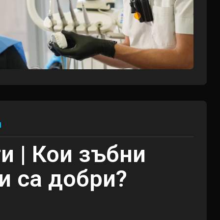
и
и | Кои зъбни
и са добри?