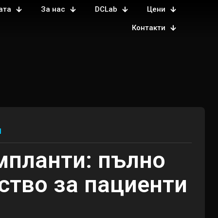
ата
За нас
DCLab
Цени
Контакти
и
мпланти: пълно
ство за пациенти