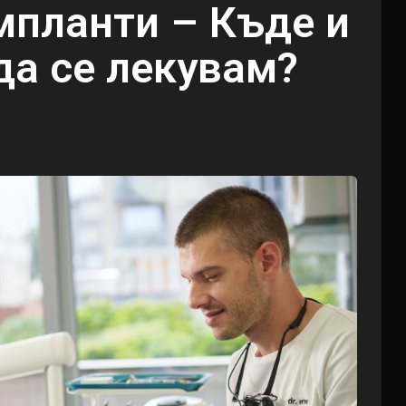
мпланти – Къде и
да се лекувам?