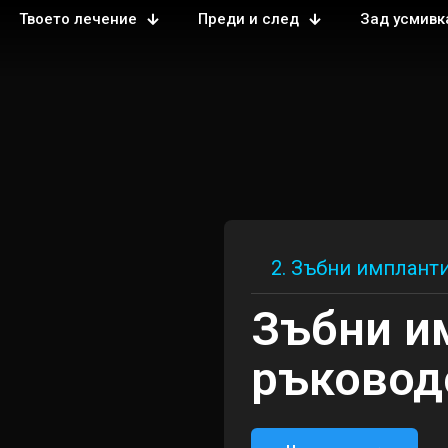
Твоето лечение
Преди и след
Зад усмивк
2. Зъбни имплант
Зъбни и
ръковод