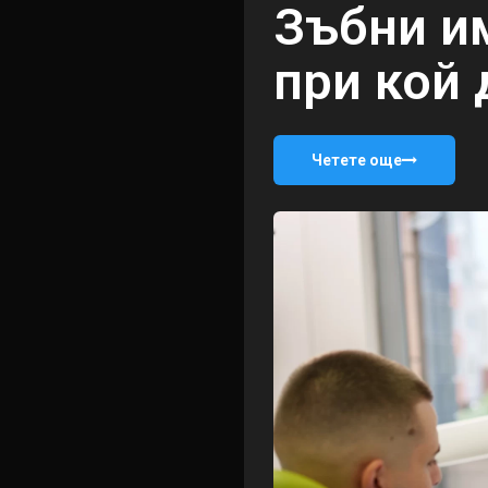
Зъбни и
при кой 
Четете още