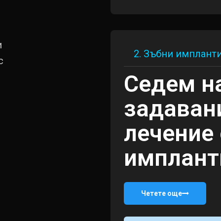
и
2. Зъбни имплант
с
Седем н
задаван
лечение
имплант
Четете още