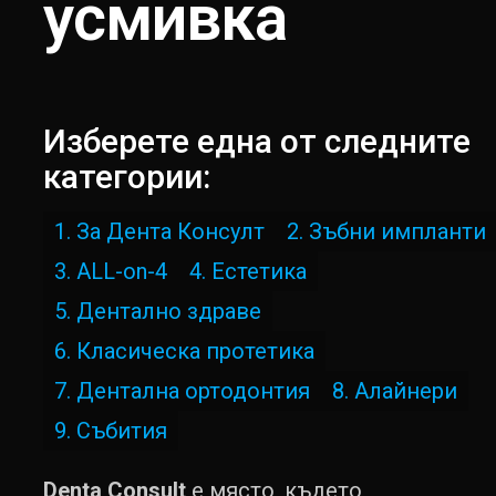
усмивка
Изберете една от следните
категории:
1. За Дента Консулт
2. Зъбни импланти
3. ALL-on-4
4. Естетика
5. Дентално здраве
6. Класическа протетика
7. Дентална ортодонтия
8. Алайнери
9. Събития
Denta Consult
е място, където