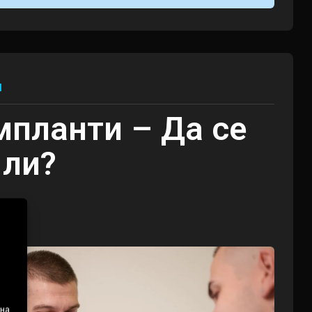
и
мпланти – Да се
 ли?
 на