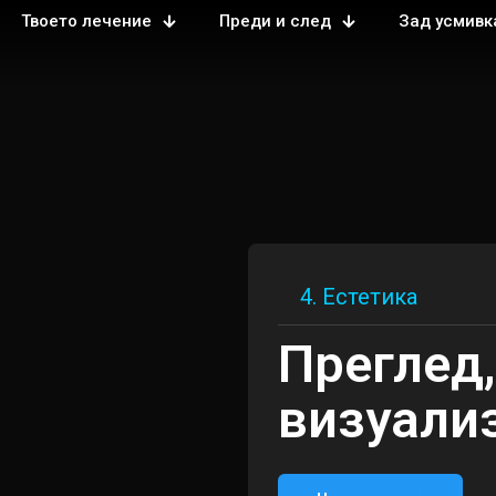
Твоето лечение
Преди и след
Зад усмивк
4. Естетика
Преглед,
визуали