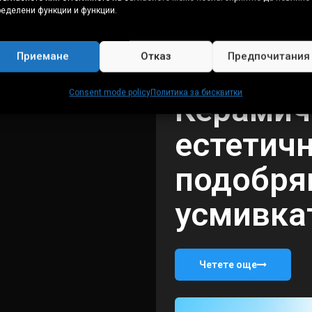
ределени функции и функции.
Приемане
Отказ
Предпочитания
4. Естетика
Consent mode policy
Политика за бисквитки
Керамич
естетичн
подобря
усмивка
Четете още