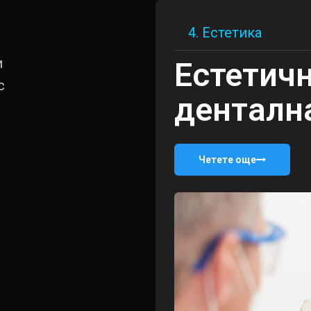
4. Естетика
и
Естетич
с
денталн
Четете още