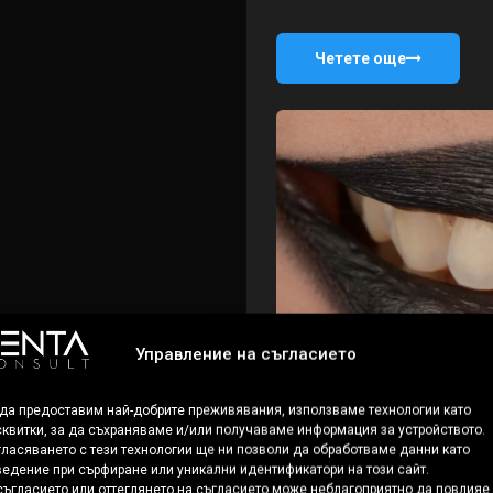
Четете още
Управление на съгласието
 да предоставим най-добрите преживявания, използваме технологии като
квитки, за да съхраняваме и/или получаваме информация за устройството.
ласяването с тези технологии ще ни позволи да обработваме данни като
едение при сърфиране или уникални идентификатори на този сайт.
ъгласието или оттеглянето на съгласието може неблагоприятно да повлияе