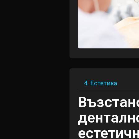
4. Естетика
Възстан
денталн
естетич