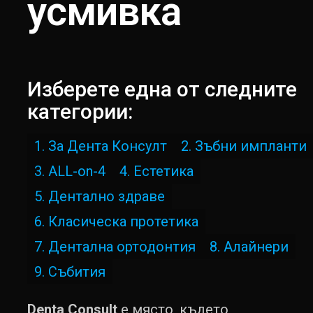
усмивка
Изберете една от следните
категории:
1. За Дента Консулт
2. Зъбни импланти
3. ALL-on-4
4. Естетика
5. Дентално здраве
6. Класическа протетика
7. Дентална ортодонтия
8. Алайнери
9. Събития
Denta Consult
е място, където