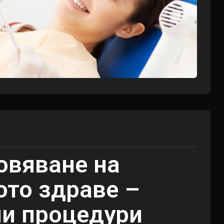
овяване на
ото здраве –
ни процедури