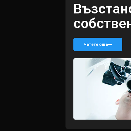
Възстан
собстве
Четете още