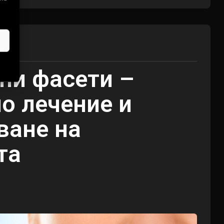
ни фасети –
о лечение и
ване на
та