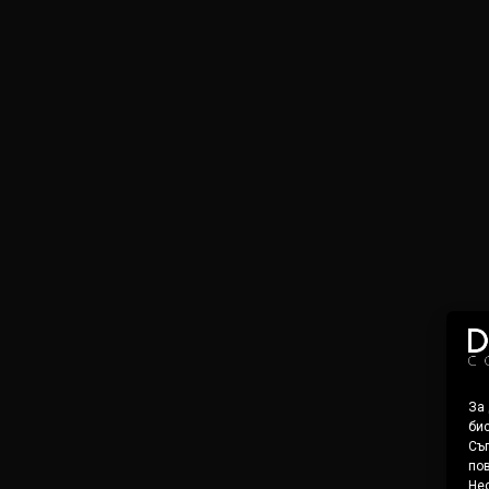
За
бис
Съг
пов
Нес