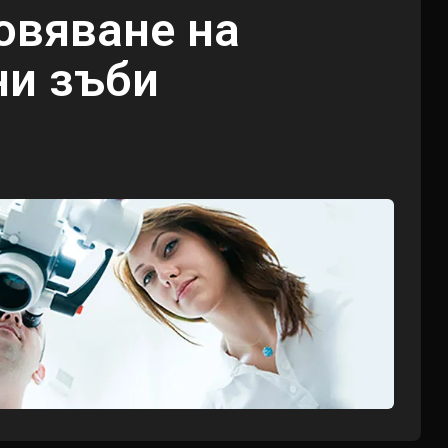
овяване на
ни зъби