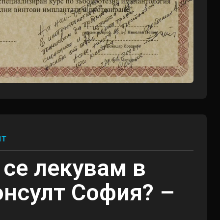
лт
 се лекувам в
онсулт София? –