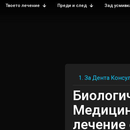
Твоето лечение
Преди и след
Зад усмивк
1. За Дента Консу
Биологи
Медицин
лечение