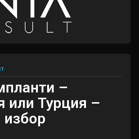
лт
мпланти –
я или Турция –
 избор