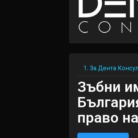
1. За Дента Консу
Зъбни и
Българи
право на