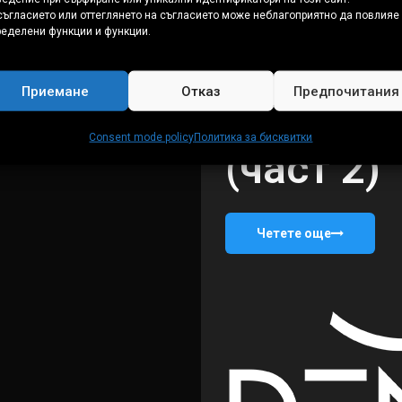
ъгласието или оттеглянето на съгласието може неблагоприятно да повлияе
1. За Дента Консу
ределени функции и функции.
Защо да
Приемане
Отказ
Предпочитания
Дента К
Consent mode policy
Политика за бисквитки
(част 2)
Четете още