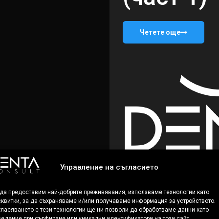
Четете още
Управление на съгласието
 да предоставим най-добрите преживявания, използваме технологии като
квитки, за да съхраняваме и/или получаваме информация за устройството.
ласяването с тези технологии ще ни позволи да обработваме данни като
едение при сърфиране или уникални идентификатори на този сайт.