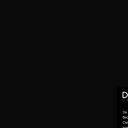
За
бис
Съг
пов