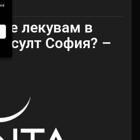
 на
лт
 се лекувам в
онсулт София? –