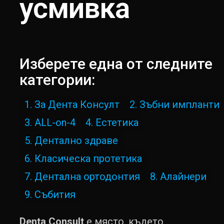
усмивка
Изберете една от следните
категории:
1. За Дента Консулт
2. Зъбни импланти
3. ALL-on-4
4. Естетика
5. Дентално здраве
6. Класическа протетика
7. Дентална ортодонтия
8. Алайнери
9. Събития
Denta Consult
е място, където