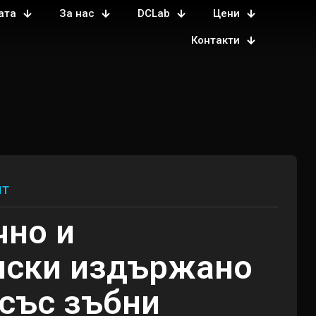
ата
За нас
DCLab
Цени
Контакти
лт
чно и
ски издържано
 със зъбни