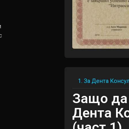
и
с
1. За Дента Консу
Защо да
Дента К
(част 1)