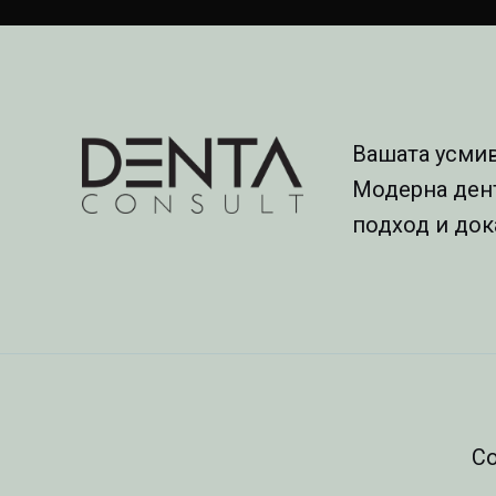
Вашата усмив
Модерна ден
подход и док
Co