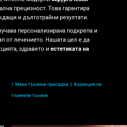
мална прецизност. Това гарантира
ждащи и дълготрайни резултати.
лучава персонализирана подкрепа и
ап от лечението. Нашата цел е да
цията, здравето и
естетиката на
 on 4
| Меки тъканни присадки | Корекция на
потъмнели тъкани
 на