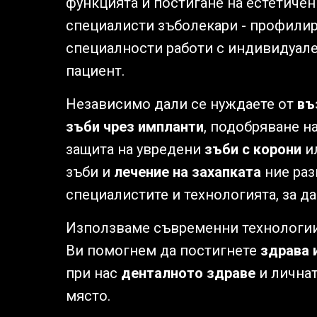
функцията и постигане на естетичен
специалисти зъболекари - профилир
специалности работи с индивидуал
пациент.
Независимо дали се нуждаете от
въ
зъби чрез импланти
, подобряване н
защита на увредени
зъби с корони
ил
зъби и
лечение на захапката
ние раз
специалистите и технологията, за д
Използваме съвременни технологии 
Ви помогнем да постигнете
здрава 
при нас
денталното здраве
и личнат
място.