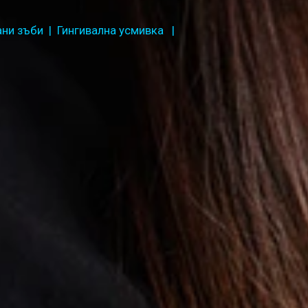
ани зъби | Гингивална усмивка |