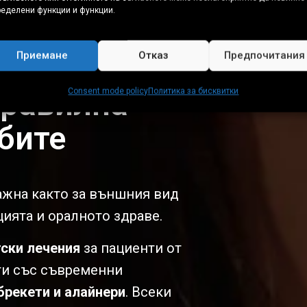
ределени функции и функции.
Приемане
Отказ
Предпочитания
Правилна
Consent mode policy
Политика за бисквитки
бите
ажна както за външния вид
цията и оралното здраве.
ски лечения
за пациенти от
ти със съвременни
брекети и алайнери
. Всеки