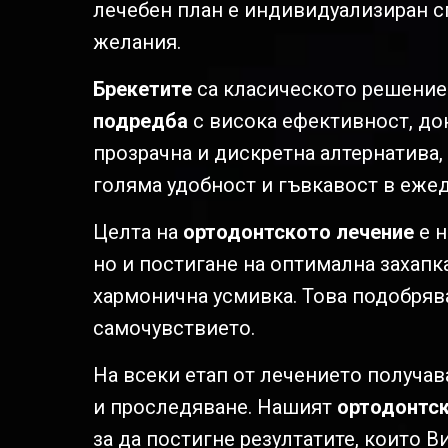
лечебен план е индивидуализиран 
желания.
Брекетите
са класическото решение
подредба
с висока ефективност, до
прозрачна и дискретна алтернатива,
голяма удобност и гъвкавост в еже
Целта на
ортодонтското лечение
е н
но и постигане на оптимална захапк
хармонична усмивка. Това подобрява
самочувствието.
На всеки етап от лечението получа
и проследяване. Нашият
ортодонтск
за да постигне резултатите, които В