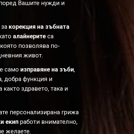
според Вашите нужди и
 за
корекция на зъбната
като
алайнерите
са
 която позволява по-
дневния живот.
е само
изправяне на зъби
,
а, добра функция и
 както здравето, така и
вате персонализирана грижа
и екип
работи внимателно,
ие желаете.