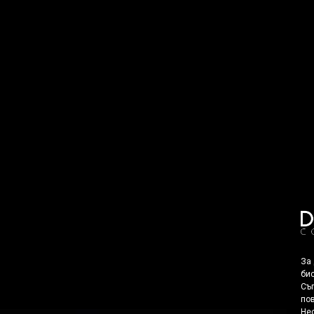
За
бис
Съг
пов
Нес