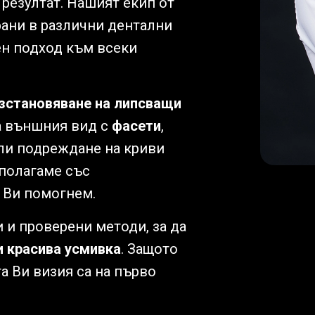
 резултат. Нашият екип от
ани в различни дентални
ен подход към всеки
зстановяване на липсващи
а външния вид с
фасети
,
и подреждане на криви
полагаме със
а Ви помогнем.
и проверени методи, за да
и красива усмивка
. Защото
а Ви визия са на първо