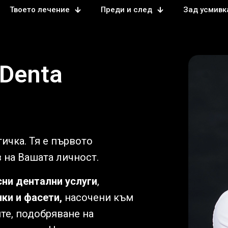
Твоето лечение
Преди и след
Зад усмивк
Denta
ичка. Тя е първото
з на Вашата личност.
ни дентални услуги
,
ки и фасети,
насочени към
те, подобряване на