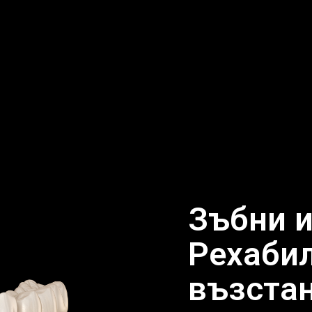
Зъбни и
Рехаби
възста