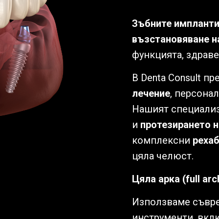
Зъбните имплант
възстановяване н
функцията, здраве
В Denta Consult п
лечение
, персона
Нашият специализ
и
протезирането н
комплексни
рехаб
цяла челюст.
Цяла арка (full arch
Използваме съвре
инструменти, вкл