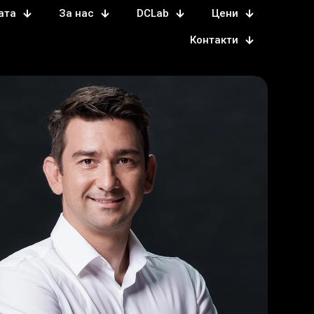
ата
За нас
DCLab
Цени
Контакти