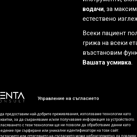
водачи
, за макси
естествено изгле
Всеки пациент по
грижа на всеки ет
възстановим функ
Вашата усмивка
.
Зъбни импланти
|
All
Управление на съгласието
 да предоставим най-добрите преживявания, използваме технологии като
квитки, за да съхраняваме и/или получаваме информация за устройството.
ласяването с тези технологии ще ни позволи да обработваме данни като
едение при сърфиране или уникални идентификатори на този сайт.
ъгласието или оттеглянето на съгласието може неблагоприятно да повлияе