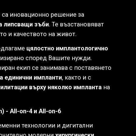
и
са иновационно решение за
а липсващи зъби
. Те възстановяват
то и качеството на живот.
редлагаме
цялостно имплантологично
лизирано според Вашите нужди.
иран екип се занимава с поставянето
а единични импланти
, както и с
илитации върху няколко импланта
на
) - All-on-4 и All-on-6
менни технологии и дигитални
ючително модерни
хирургически