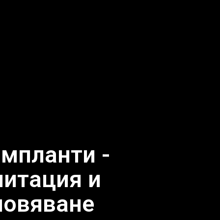
мпланти -
литация и
новяване